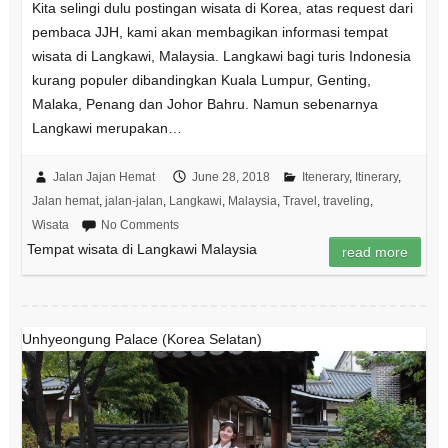
Kita selingi dulu postingan wisata di Korea, atas request dari
pembaca JJH, kami akan membagikan informasi tempat
wisata di Langkawi, Malaysia. Langkawi bagi turis Indonesia
kurang populer dibandingkan Kuala Lumpur, Genting,
Malaka, Penang dan Johor Bahru. Namun sebenarnya
Langkawi merupakan…
Jalan Jajan Hemat
June 28, 2018
Itenerary
,
Itinerary
,
Jalan hemat
,
jalan-jalan
,
Langkawi
,
Malaysia
,
Travel
,
traveling
,
Wisata
No Comments
Tempat wisata di Langkawi Malaysia
read more
Unhyeongung Palace (Korea Selatan)