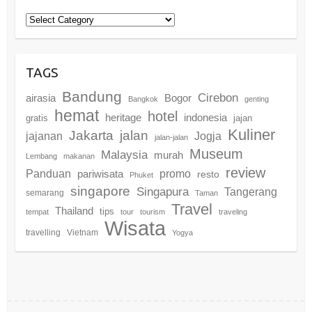
Categories
TAGS
Bandung
Cirebon
airasia
Bogor
Bangkok
genting
hemat
hotel
heritage
indonesia
gratis
jajan
Kuliner
Jakarta
jalan
jajanan
Jogja
jalan-jalan
Museum
Malaysia
murah
Lembang
makanan
review
promo
Panduan
pariwisata
resto
Phuket
singapore
Singapura
Tangerang
semarang
Taman
Travel
Thailand
tips
tempat
tour
tourism
traveling
Wisata
travelling
Vietnam
Yogya