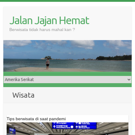
Skip
to
Jalan Jajan Hemat
content
Berwisata tidak harus mahal kan ?
Wisata
Tips berwisata di saat pandemi