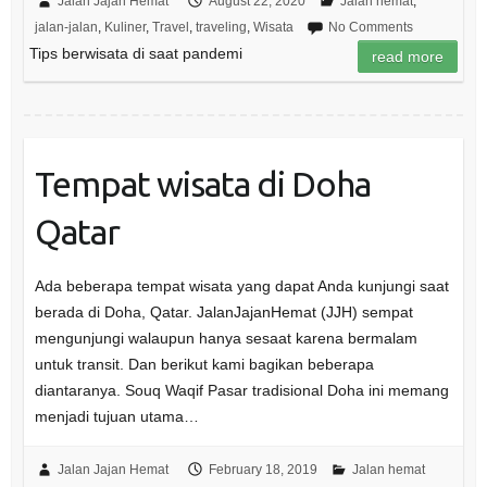
Jalan Jajan Hemat
August 22, 2020
Jalan hemat
,
jalan-jalan
,
Kuliner
,
Travel
,
traveling
,
Wisata
No Comments
Tips berwisata di saat pandemi
read more
Tempat wisata di Doha
Qatar
Ada beberapa tempat wisata yang dapat Anda kunjungi saat
berada di Doha, Qatar. JalanJajanHemat (JJH) sempat
mengunjungi walaupun hanya sesaat karena bermalam
untuk transit. Dan berikut kami bagikan beberapa
diantaranya. Souq Waqif Pasar tradisional Doha ini memang
menjadi tujuan utama…
Jalan Jajan Hemat
February 18, 2019
Jalan hemat