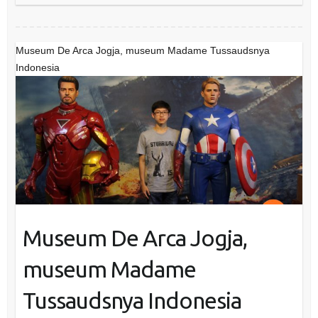
Museum De Arca Jogja, museum Madame Tussaudsnya
Indonesia
Museum De Arca Jogja,
museum Madame
Tussaudsnya Indonesia