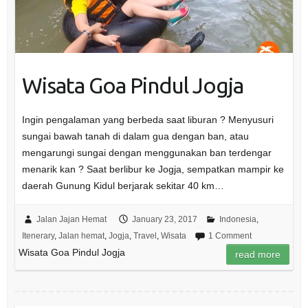
Wisata Goa Pindul Jogja
Ingin pengalaman yang berbeda saat liburan ? Menyusuri
sungai bawah tanah di dalam gua dengan ban, atau
mengarungi sungai dengan menggunakan ban terdengar
menarik kan ? Saat berlibur ke Jogja, sempatkan mampir ke
daerah Gunung Kidul berjarak sekitar 40 km…
Jalan Jajan Hemat
January 23, 2017
Indonesia
,
Itenerary
,
Jalan hemat
,
Jogja
,
Travel
,
Wisata
1 Comment
Wisata Goa Pindul Jogja
read more