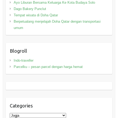
Ayo Liburan Bersama Keluarga Ke Kota Budaya Solo
Dago Bakery Punclut
Tempat wisata di Doha Qatar
Berpetualang menjelajah Doha Qatar dengan transportasi
umum
Blogroll
Indo-traveller
Parcelku – pesan parcel dengan harga hemat
Categories
Categories