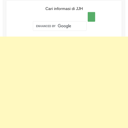
Cari informasi di JJH