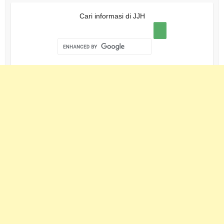
Cari informasi di JJH