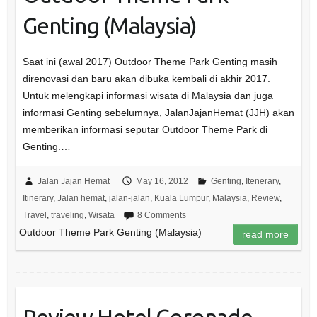
Genting (Malaysia)
Saat ini (awal 2017) Outdoor Theme Park Genting masih
direnovasi dan baru akan dibuka kembali di akhir 2017.
Untuk melengkapi informasi wisata di Malaysia dan juga
informasi Genting sebelumnya, JalanJajanHemat (JJH) akan
memberikan informasi seputar Outdoor Theme Park di
Genting.…
Jalan Jajan Hemat
May 16, 2012
Genting
,
Itenerary
,
Itinerary
,
Jalan hemat
,
jalan-jalan
,
Kuala Lumpur
,
Malaysia
,
Review
,
Travel
,
traveling
,
Wisata
8 Comments
Outdoor Theme Park Genting (Malaysia)
read more
Review Hotel Coronade