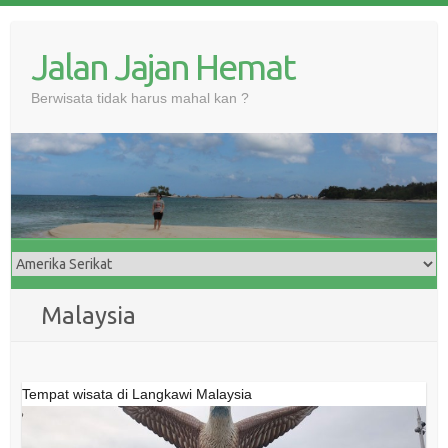
Skip
to
Jalan Jajan Hemat
content
Berwisata tidak harus mahal kan ?
Malaysia
Tempat wisata di Langkawi Malaysia