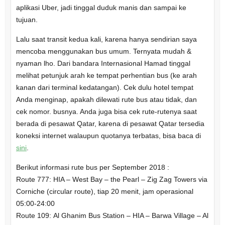
aplikasi Uber, jadi tinggal duduk manis dan sampai ke
tujuan.
Lalu saat transit kedua kali, karena hanya sendirian saya
mencoba menggunakan bus umum. Ternyata mudah &
nyaman lho. Dari bandara Internasional Hamad tinggal
melihat petunjuk arah ke tempat perhentian bus (ke arah
kanan dari terminal kedatangan). Cek dulu hotel tempat
Anda menginap, apakah dilewati rute bus atau tidak, dan
cek nomor. busnya. Anda juga bisa cek rute-rutenya saat
berada di pesawat Qatar, karena di pesawat Qatar tersedia
koneksi internet walaupun quotanya terbatas, bisa baca di
sini
.
Berikut informasi rute bus per September 2018 :
Route 777: HIA – West Bay – the Pearl – Zig Zag Towers via
Corniche (circular route), tiap 20 menit, jam operasional
05:00-24:00
Route 109: Al Ghanim Bus Station – HIA – Barwa Village – Al