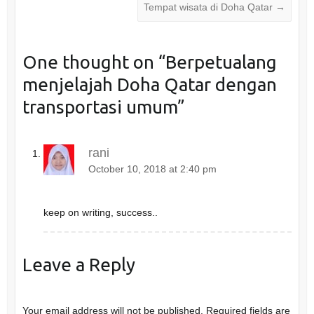
w
a
Tempat wisata di Doha Qatar
→
i
c
t
e
t
b
e
o
r
o
(
k
One thought on “
Berpetualang
O
(
p
O
e
p
menjelajah Doha Qatar dengan
n
e
s
n
transportasi umum
”
i
s
n
i
n
n
e
n
w
e
w
w
rani
i
w
n
i
October 10, 2018 at 2:40 pm
d
n
o
d
w
o
)
w
)
keep on writing, success..
Leave a Reply
Your email address will not be published.
Required fields are