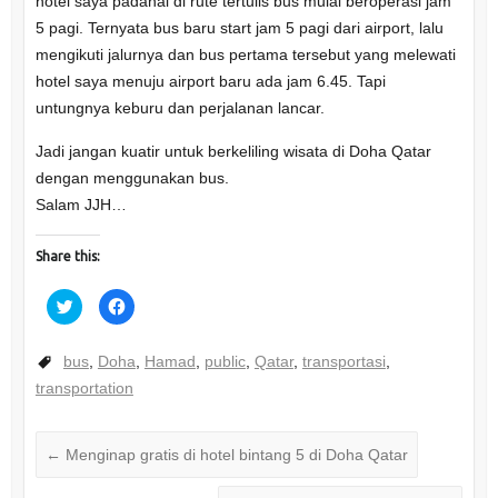
hotel saya padahal di rute tertulis bus mulai beroperasi jam
5 pagi. Ternyata bus baru start jam 5 pagi dari airport, lalu
mengikuti jalurnya dan bus pertama tersebut yang melewati
hotel saya menuju airport baru ada jam 6.45. Tapi
untungnya keburu dan perjalanan lancar.
Jadi jangan kuatir untuk berkeliling wisata di Doha Qatar
dengan menggunakan bus.
Salam JJH…
Share this:
C
C
l
l
i
i
c
c
k
k
bus
,
Doha
,
Hamad
,
public
,
Qatar
,
transportasi
,
t
t
o
o
transportation
s
s
h
h
a
a
r
r
e
e
←
Menginap gratis di hotel bintang 5 di Doha Qatar
o
o
n
n
T
F