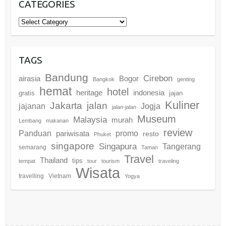
CATEGORIES
Categories
TAGS
Bandung
Cirebon
airasia
Bogor
Bangkok
genting
hemat
hotel
heritage
indonesia
gratis
jajan
Kuliner
Jakarta
jalan
jajanan
Jogja
jalan-jalan
Museum
Malaysia
murah
Lembang
makanan
review
promo
Panduan
pariwisata
resto
Phuket
singapore
Singapura
Tangerang
semarang
Taman
Travel
Thailand
tips
tempat
tour
tourism
traveling
Wisata
travelling
Vietnam
Yogya