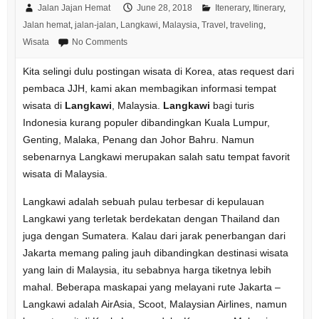
Jalan Jajan Hemat
June 28, 2018
Itenerary
,
Itinerary
,
Jalan hemat
,
jalan-jalan
,
Langkawi
,
Malaysia
,
Travel
,
traveling
,
Wisata
No Comments
Kita selingi dulu postingan wisata di Korea, atas request dari
pembaca JJH, kami akan membagikan informasi tempat
wisata di
Langkawi
, Malaysia.
Langkawi
bagi turis
Indonesia kurang populer dibandingkan Kuala Lumpur,
Genting, Malaka, Penang dan Johor Bahru. Namun
sebenarnya Langkawi merupakan salah satu tempat favorit
wisata di Malaysia.
Langkawi adalah sebuah pulau terbesar di kepulauan
Langkawi yang terletak berdekatan dengan Thailand dan
juga dengan Sumatera. Kalau dari jarak penerbangan dari
Jakarta memang paling jauh dibandingkan destinasi wisata
yang lain di Malaysia, itu sebabnya harga tiketnya lebih
mahal. Beberapa maskapai yang melayani rute Jakarta –
Langkawi adalah AirAsia, Scoot, Malaysian Airlines, namun