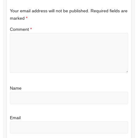
n
i
n
n
e
n
Your email address will not be published.
Required fields are
w
e
w
w
marked
*
i
w
n
i
d
n
Comment
*
o
d
w
o
)
w
)
Name
Email