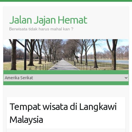
Skip
to
Jalan Jajan Hemat
content
Berwisata tidak harus mahal kan ?
Tempat wisata di Langkawi
Malaysia