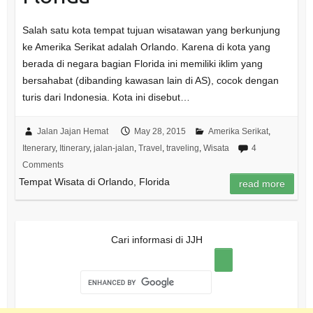
Salah satu kota tempat tujuan wisatawan yang berkunjung
ke Amerika Serikat adalah Orlando. Karena di kota yang
berada di negara bagian Florida ini memiliki iklim yang
bersahabat (dibanding kawasan lain di AS), cocok dengan
turis dari Indonesia. Kota ini disebut…
Jalan Jajan Hemat
May 28, 2015
Amerika Serikat
,
Itenerary
,
Itinerary
,
jalan-jalan
,
Travel
,
traveling
,
Wisata
4
Comments
Tempat Wisata di Orlando, Florida
read more
Cari informasi di JJH