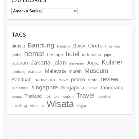
Categories
TAGS
Bandung
Cirebon
airasia
Bogor
Bangkok
genting
hemat
hotel
heritage
indonesia
gratis
jajan
Kuliner
Jakarta
jalan
jajanan
Jogja
jalan-jalan
Museum
Malaysia
murah
Lembang
makanan
review
promo
Panduan
pariwisata
resto
Phuket
singapore
Singapura
Tangerang
semarang
Taman
Travel
Thailand
tips
tempat
tour
tourism
traveling
Wisata
travelling
Vietnam
Yogya