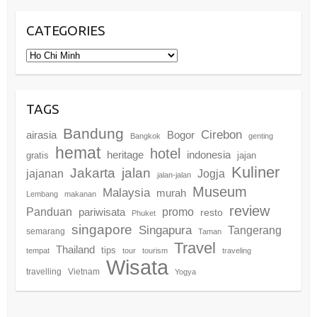
CATEGORIES
Categories
TAGS
Bandung
Cirebon
airasia
Bogor
Bangkok
genting
hemat
hotel
heritage
indonesia
gratis
jajan
Kuliner
Jakarta
jalan
jajanan
Jogja
jalan-jalan
Museum
Malaysia
murah
Lembang
makanan
review
promo
Panduan
pariwisata
resto
Phuket
singapore
Singapura
Tangerang
semarang
Taman
Travel
Thailand
tips
tempat
tour
tourism
traveling
Wisata
travelling
Vietnam
Yogya