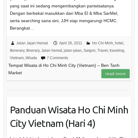
yang saat ini sedang mengembangkan pariwisatanya.
Dengan berbekal masukkan dari Mba El & Mba SarMel,
serta searching sana sini, JJH siap mengarungi HCMC.
Berangkat…
Jalan Jajan Hemat
April 26, 2011
Ho Chi Minh
,
hotel
,
Itenerary
,
Itinerary
,
Jalan hemat
,
jalan-jalan
,
Saigon
,
Travel
,
traveling
,
Vietnam
,
Wisata
7 Comments
Tempat Wisata di Ho Chi Minh City (Vietnam) – Ben Tanh
Market
read more
Panduan Wisata Ho Chi Minh
City Vietnam (Hari 4)