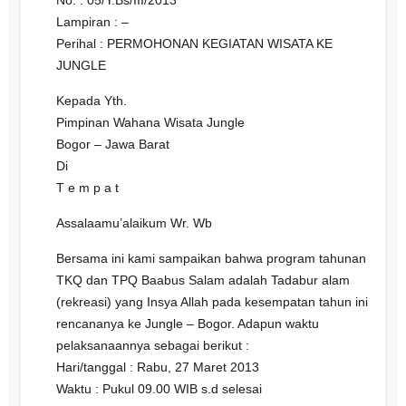
Lampiran : –
Perihal : PERMOHONAN KEGIATAN WISATA KE
JUNGLE
Kepada Yth.
Pimpinan Wahana Wisata Jungle
Bogor – Jawa Barat
Di
T e m p a t
Assalaamu’alaikum Wr. Wb
Bersama ini kami sampaikan bahwa program tahunan
TKQ dan TPQ Baabus Salam adalah Tadabur alam
(rekreasi) yang Insya Allah pada kesempatan tahun ini
rencananya ke Jungle – Bogor. Adapun waktu
pelaksanaannya sebagai berikut :
Hari/tanggal : Rabu, 27 Maret 2013
Waktu : Pukul 09.00 WIB s.d selesai