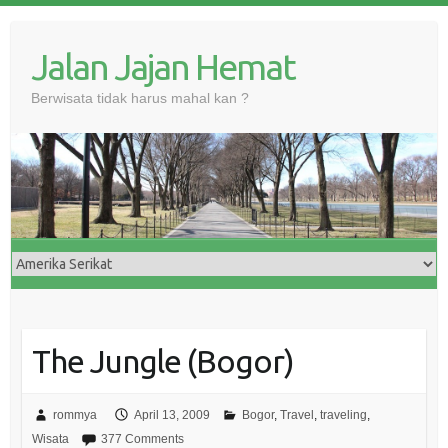
Skip
to
Jalan Jajan Hemat
content
Berwisata tidak harus mahal kan ?
The Jungle (Bogor)
rommya
April 13, 2009
Bogor
,
Travel
,
traveling
,
Wisata
377 Comments