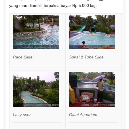
yang mau diambil, terpaksa bayar Rp 5.000 lagi.
Race Slide
Spiral & Tube Slide
Bi
Lazy river
Giant Aquarium
G