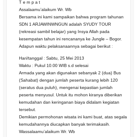
T e m p a t
Assalaamu’alaikum Wr. Wb
Bersama ini kami sampaikan bahwa program tahunan
SDN 1 ARJAWINWNGUN adalah SYUDY TOUR
(rekreasi sambil belajar) yang Insya Allah pada
kesempatan tahun ini rencananya ke Jungle – Bogor.
Adapun waktu pelaksanaannya sebagai berikut :
Hari/tanggal : Sabtu, 25 Mei 2013
Waktu : Pukul 10.00 WIB s.d selesai
Armada yang akan digunakan sebanyak 2 (dua) Bus
(Sahabat) dengan jumlah peserta kurang lebih 120
(seratus dua puluh), mengenai kepastian jumlah
peserta menyusul. Untuk itu mohon kiranya diberikan
kemudahan dan keringanan biaya didalam kegiatan
tersebut.
Demikian permohonan wisata ini kami buat, atas segala
kemudahannya diucapkan banyak terimakasih.
Wassalaamu’alaikum Wr. Wb