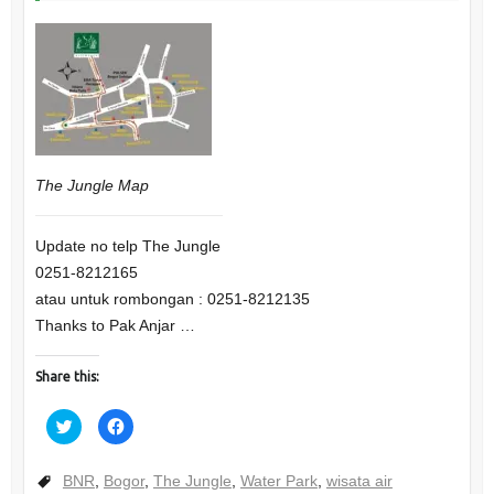
The Jungle Map
Update no telp The Jungle
0251-8212165
atau untuk rombongan : 0251-8212135
Thanks to Pak Anjar …
Share this:
C
C
l
l
i
i
c
c
k
k
BNR
,
Bogor
,
The Jungle
,
Water Park
,
wisata air
t
t