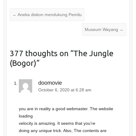
o
o
s
s
h
h
a
a
←
Aneka diskon mendukung Pemilu
r
r
e
e
o
o
n
n
Museum Wayang
→
T
F
w
a
i
c
t
e
t
b
e
o
377 thoughts on “
The Jungle
r
o
(
k
O
(
(Bogor)
”
p
O
e
p
n
e
s
n
i
s
n
i
doomovie
n
n
e
n
October 6, 2020 at 6:28 am
w
e
w
w
i
w
n
i
d
n
you are in reality a good webmaster. The website
o
d
w
o
loading
)
w
)
velocity is amazing. It seems that you’re
doing any unique trick. Also, The contents are