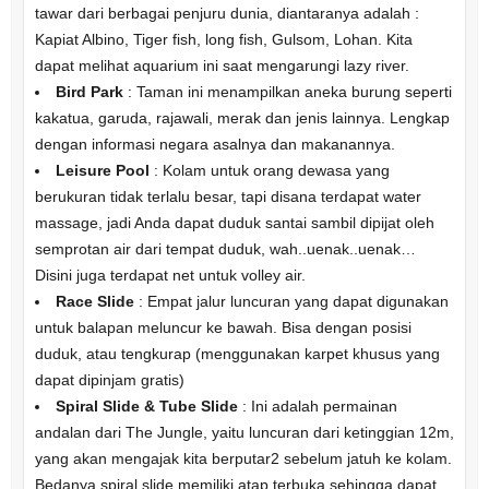
tawar dari berbagai penjuru dunia, diantaranya adalah :
Kapiat Albino, Tiger fish, long fish, Gulsom, Lohan. Kita
dapat melihat aquarium ini saat mengarungi lazy river.
Bird Park
: Taman ini menampilkan aneka burung seperti
kakatua, garuda, rajawali, merak dan jenis lainnya. Lengkap
dengan informasi negara asalnya dan makanannya.
Leisure Pool
: Kolam untuk orang dewasa yang
berukuran tidak terlalu besar, tapi disana terdapat water
massage, jadi Anda dapat duduk santai sambil dipijat oleh
semprotan air dari tempat duduk, wah..uenak..uenak…
Disini juga terdapat net untuk volley air.
Race Slide
: Empat jalur luncuran yang dapat digunakan
untuk balapan meluncur ke bawah. Bisa dengan posisi
duduk, atau tengkurap (menggunakan karpet khusus yang
dapat dipinjam gratis)
Spiral Slide & Tube Slide
: Ini adalah permainan
andalan dari The Jungle, yaitu luncuran dari ketinggian 12m,
yang akan mengajak kita berputar2 sebelum jatuh ke kolam.
Bedanya spiral slide memiliki atap terbuka sehingga dapat