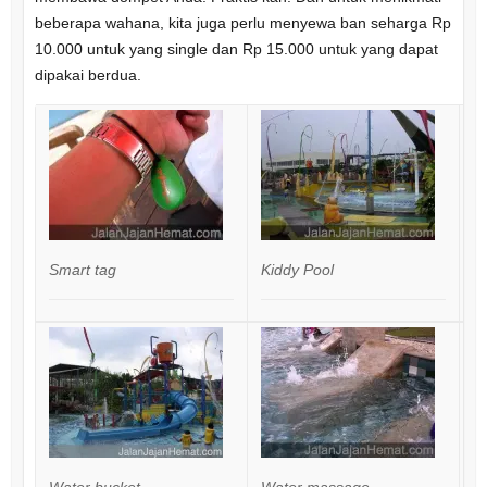
beberapa wahana, kita juga perlu menyewa ban seharga Rp
10.000 untuk yang single dan Rp 15.000 untuk yang dapat
dipakai berdua.
Smart tag
Kiddy Pool
Fo
Water bucket
Water massage
K