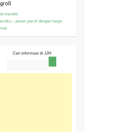
groll
do-traveller
rcelku – pesan parcel dengan harga
emat
Cari informasi di JJH