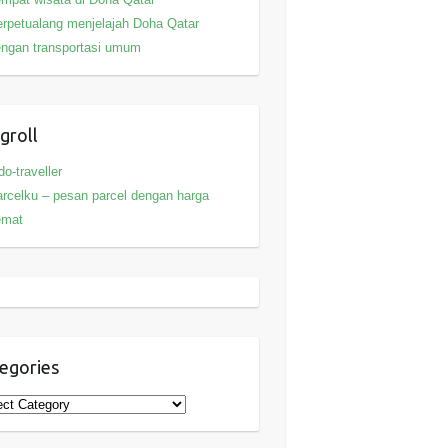
rpetualang menjelajah Doha Qatar
ngan transportasi umum
groll
do-traveller
rcelku – pesan parcel dengan harga
emat
egories
gories