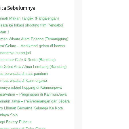
ita Sebelumnya
umah Makan Tangek (Pangalengan)
sata ke lokasi shooting film Pengabdi
tan 1
aman Wisata Alam Posong (Temanggung)
tra Gelato – Menikmati gelato di bawah
ndangnya hutan jati
rcusuar Cafe & Resto (Bandung)
e Great Asia Africa Lembang (Bandung)
ps berwisata di saat pandemi
mpat wisata di Karimunjawa
runya island hopping di Karimunjawa
saVelion – Penginapan di KarimunJawa
rimun Jawa – Penyeberangan dari Jepara
o Liburan Bersama Keluarga Ke Kota
udaya Solo
go Bakery Punclut
mpat wisata di Doha Qatar