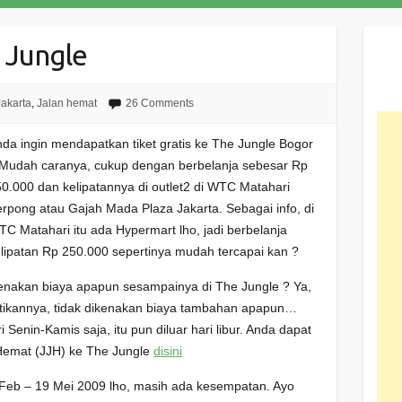
e Jungle
Jakarta
,
Jalan hemat
26 Comments
da ingin mendapatkan tiket gratis ke The Jungle Bogor
 Mudah caranya, cukup dengan berbelanja sebesar Rp
0.000 dan kelipatannya di outlet2 di WTC Matahari
rpong atau Gajah Mada Plaza Jakarta. Sebagai info, di
C Matahari itu ada Hypermart lho, jadi berbelanja
lipatan Rp 250.000 sepertinya mudah tercapai kan ?
kenakan biaya apapun sesampainya di The Jungle ? Ya,
tikannya, tidak dikenakan biaya tambahan apapun…
ri Senin-Kamis saja, itu pun diluar hari libur. Anda dapat
Hemat (JJH) ke The Jungle
disini
 Feb – 19 Mei 2009 lho, masih ada kesempatan. Ayo