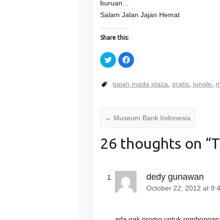
buruan…
Salam Jalan Jajan Hemat
Share this:
C
C
l
l
i
i
c
c
k
k
gajah mada plaza
,
gratis
,
jungle
,
m
t
t
o
o
s
s
h
h
a
a
r
r
←
Museum Bank Indonesia
e
e
o
o
n
n
26 thoughts on “
T
T
F
w
a
i
c
t
e
t
b
e
o
r
o
dedy gunawan
(
k
O
(
October 22, 2012 at 9:
p
O
e
p
n
e
s
n
i
s
ada gak promo untuk rombongan 