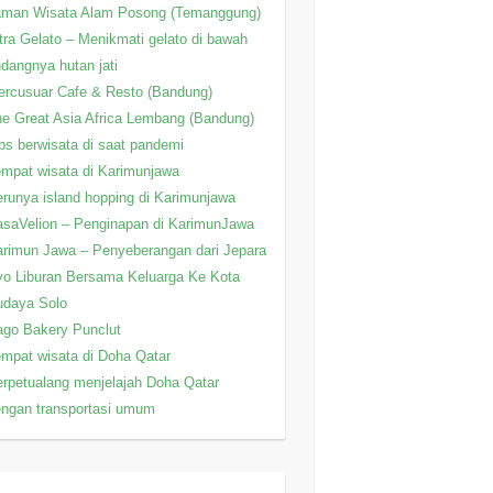
aman Wisata Alam Posong (Temanggung)
tra Gelato – Menikmati gelato di bawah
ndangnya hutan jati
rcusuar Cafe & Resto (Bandung)
e Great Asia Africa Lembang (Bandung)
ps berwisata di saat pandemi
mpat wisata di Karimunjawa
runya island hopping di Karimunjawa
saVelion – Penginapan di KarimunJawa
rimun Jawa – Penyeberangan dari Jepara
o Liburan Bersama Keluarga Ke Kota
udaya Solo
go Bakery Punclut
mpat wisata di Doha Qatar
rpetualang menjelajah Doha Qatar
ngan transportasi umum