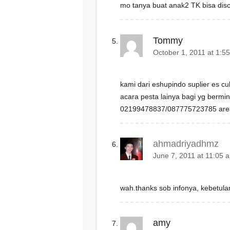
mo tanya buat anak2 TK bisa disc
Tommy
October 1, 2011 at 1:5
kami dari eshupindo suplier es c
acara pesta lainya bagi yg bermi
02199478837/087775723785 are
ahmadriyadhmz
June 7, 2011 at 11:05 
wah.thanks sob infonya, kebetula
amy