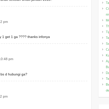
T
Ci
ri
Me
22 pm
Th
Ti
y 1 get 1 ga ???? thanks infonya
Te
Se
Ca
Ka
10:48 pm
Ay
B
Da
g bs d hubungi ga?
Te
Be
de
22 pm