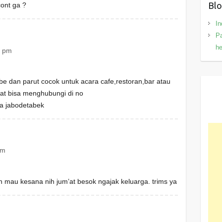
Blo
ont ga ?
In
Pa
h
5 pm
ube dan parut cocok untuk acara cafe,restoran,bar atau
nat bisa menghubungi di no
a jabodetabek
am
n mau kesana nih jum’at besok ngajak keluarga. trims ya