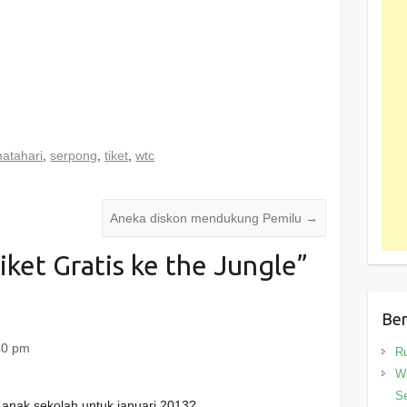
atahari
,
serpong
,
tiket
,
wtc
Aneka diskon mendukung Pemilu
→
iket Gratis ke the Jungle
”
Ber
40 pm
R
Wi
Se
anak sekolah untuk januari 2013?