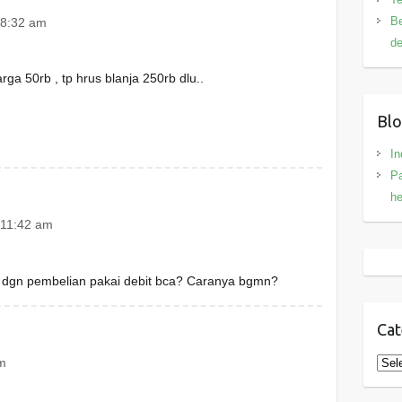
Be
 8:32 am
de
rga 50rb , tp hrus blanja 250rb dlu..
Blo
In
Pa
h
 11:42 am
 1 dgn pembelian pakai debit bca? Caranya bgmn?
Cat
Cate
am