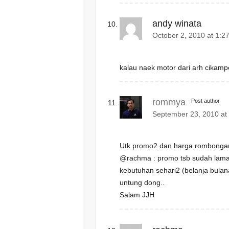
andy winata
October 2, 2010 at 1:2
kalau naek motor dari arh cikamp
rommya
Post author
September 23, 2010 at
Utk promo2 dan harga rombongan
@rachma : promo tsb sudah lama 
kebutuhan sehari2 (belanja bulana
untung dong..
Salam JJH