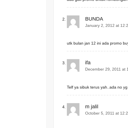
n
i
n
n
e
n
w
e
w
w
BUNDA
i
w
n
i
d
n
January 2, 2012 at 12:
o
d
w
o
)
w
)
utk bulan jan 12 ini ada promo bu
ifa
December 29, 2011 at 
Telf ya sibuk terus yah..ada no y
m jalil
October 5, 2011 at 12: