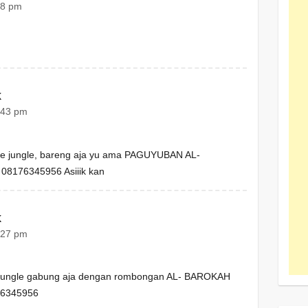
38 pm
k
:43 pm
ke jungle, bareng aja yu ama PAGUYUBAN AL-
08176345956 Asiiik kan
k
:27 pm
e jungle gabung aja dengan rombongan AL- BAROKAH
176345956