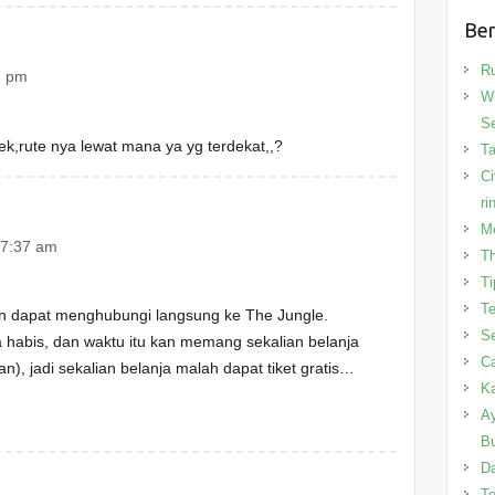
Ber
R
7 pm
Wi
Se
ek,rute nya lewat mana ya yg terdekat,,?
T
Ci
ri
Me
 7:37 am
Th
Ti
Te
 dapat menghubungi langsung ke The Jungle.
Se
habis, dan waktu itu kan memang sekalian belanja
Ca
n), jadi sekalian belanja malah dapat tiket gratis…
Ka
Ay
B
Da
Te