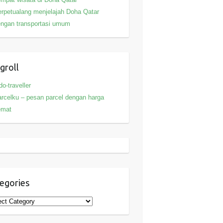
rpetualang menjelajah Doha Qatar
ngan transportasi umum
groll
do-traveller
rcelku – pesan parcel dengan harga
emat
egories
gories