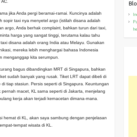
r AC.
Blo
erutama jika Anda pergi beramai-ramai. Kuncinya adalah
In
 sopir taxi nya menyetel argo (istilah disana adalah
Pa
 argo, Anda berhak complaint, bahkan turun dari taxi,
h
minta harga yang sangat tinggi, terutama kalau tahu
 taxi disana adalah orang India atau Melayu. Gunakan
nikasi, mereka lebih menghargai bahasa Indonesia
an menganggap kita serumpun.
kurang bagus dibandingkan MRT di Singapura, bahkan
iket sudah banyak yang rusak. Tiket LRT dapat dibeli di
di tiap stasiun. Persis seperti di Singapura. Keuntungan
k pernah macet, KL sama seperti di Jakarta, menjelang
ulang kerja akan terjadi kemacetan dimana-mana.
asi hemat di KL, akan saya sambung dengan penjelasan
tempat-tempat wisata di KL.