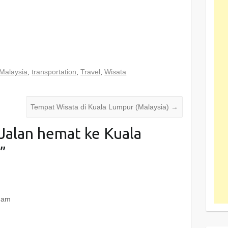
Malaysia
,
transportation
,
Travel
,
Wisata
Tempat Wisata di Kuala Lumpur (Malaysia)
→
Jalan hemat ke Kuala
)
”
2 am