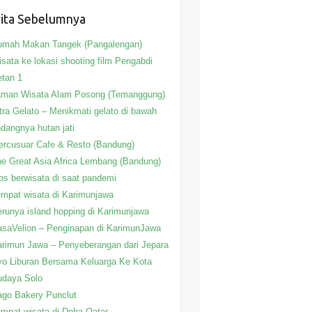
ita Sebelumnya
umah Makan Tangek (Pangalengan)
sata ke lokasi shooting film Pengabdi
tan 1
aman Wisata Alam Posong (Temanggung)
tra Gelato – Menikmati gelato di bawah
ndangnya hutan jati
rcusuar Cafe & Resto (Bandung)
e Great Asia Africa Lembang (Bandung)
ps berwisata di saat pandemi
mpat wisata di Karimunjawa
runya island hopping di Karimunjawa
saVelion – Penginapan di KarimunJawa
rimun Jawa – Penyeberangan dari Jepara
o Liburan Bersama Keluarga Ke Kota
udaya Solo
go Bakery Punclut
mpat wisata di Doha Qatar