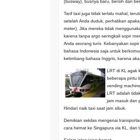
(busway), busnya baru, bersih dan be
Tarif taxi juga tidak terlalu mahal, t
setelah Anda duduk, perhatikan apakah
meter). Jika mereka tidak menggunakan
karena tanpa argo seringkali sopir me
Anda seorang turis. Kebanyakan sopir
bahasa Indonesia saja untuk berkomu
ketimbang bahasa Inggris, karena ak
LRT di KL agak 
beberapa pintu t
vending machine 
LRT adalah tida
jam masuk dan p
Hindari naik taxi saat jam sibuk.
Demikian sekilas mengenai transport
cara hemat ke Singapura via KL, dan 
Salam jalan jajan hemat.