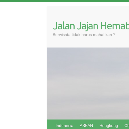
Skip
to
content
Jalan Jajan Hemat
Berwisata tidak harus mahal kan ?
Indonesia
ASEAN
Hongkong
Ch