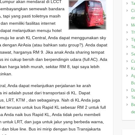
 Lumpur akan mendarat di LCCT
T
n membayangkan semewah bandara
Ci
 tapi yang pasti toiletnya masih
ri
an memiliki fasilitas internet
Me
dapat melanjutkan menuju hotel
Th
nuju ke arah KL Central, Anda dapat menggunakan sky
Ti
ma dengan AirAsia (atau bahkan satu group?). Anda dapat
Te
pesawat, harganya RM 9. Jika anak Anda sharing tempat
Se
 ini cukup bersih dan berpendingin udara (full AC). Ada
Ca
n harga lebih murah, sekitar RM 8, tapi saya lebih
Ka
kinkan.
Ay
B
ral, Anda dapat melanjutkan perjalanan ke arah
Da
ini adalah pusat dari transportasi di KL. Dapat
Te
, LRT, KTM , dan sebagainya. Nah di KL Anda juga
Be
ket terusan untuk bus Rapid KL sebesar RM 2 untuk full
de
ama Anda naik bus Rapid KL, Anda tidak perlu membeli
san untuk LRT, dan juga untuk jalur yang berbeda warna,
 dan blue line. Bus ini mirip dengan bus Transjakarta