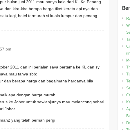
mpur bulan juni 2011 mau nanya kalo dari KL Ke Penang
Ber
ya dan kira-kira berapa harga tiket kereta api nya dan
satu lagi, hotel termurah si kuala lumpur dan penang
R
Wi
Se
T
Ci
:57 pm
ri
Me
ober 2011 dan ini perjalan saya pertama ke KL dan sy
Th
saya mau tanya sbb:
Ti
our dan berapa harga dan bagaimana harganya bila
Te
Se
 naik apa dengan harga murah.
Ca
terus ke Johor untuk sewlanjutnya mau melancong sehari
Ka
ari Johor
Ay
B
man2 yang telah pernah pergi
Da
Te