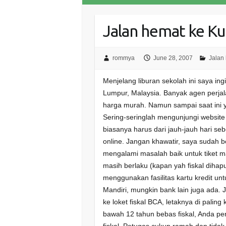
Jalan hemat ke Ku
rommya
June 28, 2007
Jalan
Menjelang liburan sekolah ini saya i
Lumpur, Malaysia. Banyak agen perja
harga murah. Namun sampai saat ini 
Sering-seringlah mengunjungi website
biasanya harus dari jauh-jauh hari s
online. Jangan khawatir, saya sudah 
mengalami masalah baik untuk tiket mau
masih berlaku (kapan yah fiskal dihap
menggunakan fasilitas kartu kredit u
Mandiri, mungkin bank lain juga ada. J
ke loket fiskal BCA, letaknya di paling
bawah 12 tahun bebas fiskal, Anda per
fiskal. Petugas cukup ramah dan tida