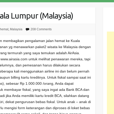
ala Lumpur (Malaysia)
 hemat
,
Malaysia
208 Comments
ngin membagikan pengalaman jalan hemat ke Kuala
lanan yg menawarkan paket2 wisata ke Malaysia dengan
yang termurah yang saya temukan adalah AirAsia.
 www.airasia.com untuk melihat penawaran mereka, tapi
ebelumnya, dan pemesanan harus dilakukan secara
beberapa kali menggunakan airline ini dan belum pernah
pun billing kartu kreditnya. Untuk fiskal sampai saat ini
us), sebesar Rp 1.000.000 /orang, Anda dapat
ntuk membayar fiskal, yang saya ingat ada Bank BCA dan
adi jika Anda memiliki kartu kredit BCA, silahkan datang
 kiri, dekat pengurusan bebas fiskal. Untuk anak – anak di
lu mengisi form keterangan dan diproses di loket bebas
k mempersulit sama sekali, dan tanpa biaya apapun.