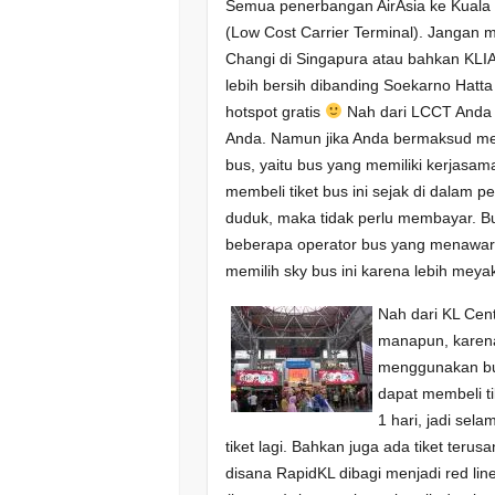
Semua penerbangan AirAsia ke Kuala
(Low Cost Carrier Terminal). Janga
Changi di Singapura atau bahkan KLIA,
lebih bersih dibanding Soekarno Hatta d
hotspot gratis
Nah dari LCCT Anda 
Anda. Namun jika Anda bermaksud me
bus, yaitu bus yang memiliki kerjasa
membeli tiket bus ini sejak di dalam 
duduk, maka tidak perlu membayar. Bus
beberapa operator bus yang menawarka
memilih sky bus ini karena lebih meya
Nah dari KL Cent
manapun, karena 
menggunakan bus
dapat membeli ti
1 hari, jadi sel
tiket lagi. Bahkan juga ada tiket teru
disana RapidKL dibagi menjadi red line