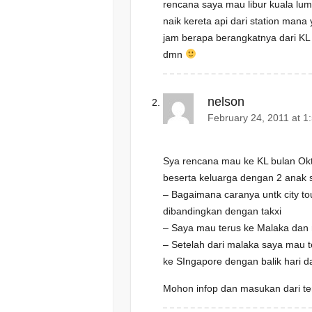
e
n
rencana saya mau libur kuala lu
w
e
w
w
naik kereta api dari station mana 
i
w
n
i
jam berapa berangkatnya dari KL 
d
n
o
d
dmn
w
o
)
w
)
nelson
February 24, 2011 at 1
Sya rencana mau ke KL bulan Okt
beserta keluarga dengan 2 anak 
– Bagaimana caranya untk city t
dibandingkan dengan takxi
– Saya mau terus ke Malaka dan
– Setelah dari malaka saya mau 
ke SIngapore dengan balik hari d
Mohon infop dan masukan dari te