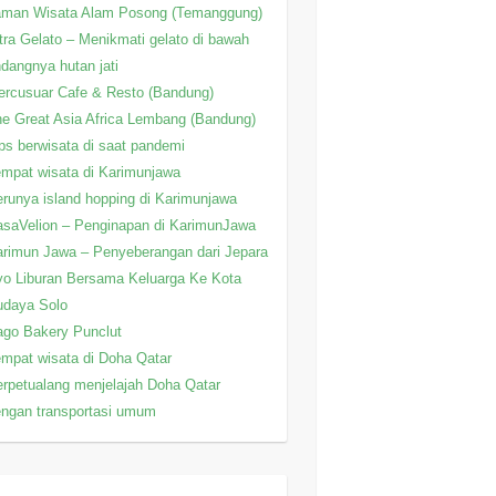
aman Wisata Alam Posong (Temanggung)
tra Gelato – Menikmati gelato di bawah
ndangnya hutan jati
rcusuar Cafe & Resto (Bandung)
e Great Asia Africa Lembang (Bandung)
ps berwisata di saat pandemi
mpat wisata di Karimunjawa
runya island hopping di Karimunjawa
saVelion – Penginapan di KarimunJawa
rimun Jawa – Penyeberangan dari Jepara
o Liburan Bersama Keluarga Ke Kota
udaya Solo
go Bakery Punclut
mpat wisata di Doha Qatar
rpetualang menjelajah Doha Qatar
ngan transportasi umum