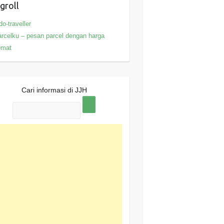
groll
do-traveller
rcelku – pesan parcel dengan harga
emat
Cari informasi di JJH