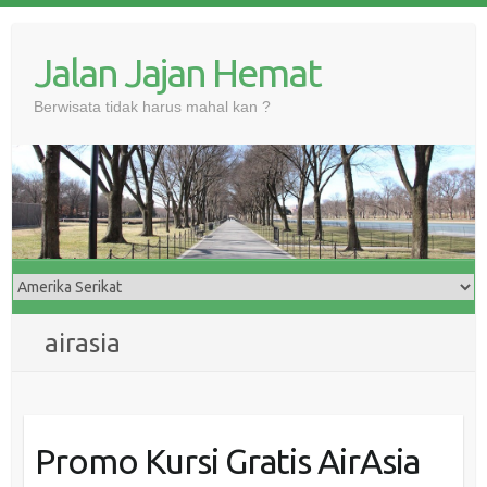
Skip
to
Jalan Jajan Hemat
content
Berwisata tidak harus mahal kan ?
airasia
Promo Kursi Gratis AirAsia