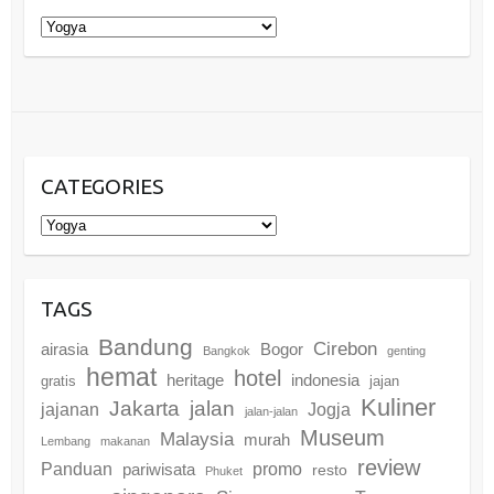
Categories
CATEGORIES
Categories
TAGS
Bandung
Cirebon
airasia
Bogor
Bangkok
genting
hemat
hotel
heritage
indonesia
gratis
jajan
Kuliner
Jakarta
jalan
jajanan
Jogja
jalan-jalan
Museum
Malaysia
murah
Lembang
makanan
review
promo
Panduan
pariwisata
resto
Phuket