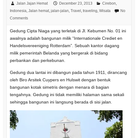
Jalan Jajan Hemat
December 23, 2013
Cirebon
,
Indonesia
,
Jalan hemat
,
jalan-jalan
,
Travel
,
traveling
,
Wisata
No
Comments
Gedung Cipta Niaga yang terletak di Jl. Kebumen No. 01 ini
awalnya adalah bangunan milik “Internationale Crediet en
Handelsvereeniging Rotterdam”. Sebuah kantor dagang
milik pemerintah Belanda yang bergerak di bidang
perbankan dan perkebunan.
Gedung dua lantai ini dibangun pada tahun 1911, dirancang
oleh Biro Arsitek Cuypers en Hulswit dengan bentuk
bangunan kotak simetris dengan menara di bagian
tengahnya. Gedung ini tidak memiliki halaman sama sekali
sehingga bangunan ini langsung berada di sisi jalan.