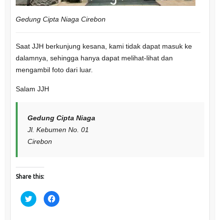
Gedung Cipta Niaga Cirebon
Saat JJH berkunjung kesana, kami tidak dapat masuk ke
dalamnya, sehingga hanya dapat melihat-lihat dan
mengambil foto dari luar.
Salam JJH
Gedung Cipta Niaga
Jl. Kebumen No. 01
Cirebon
Share this:
C
C
l
l
i
i
c
c