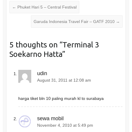
h
h
a
a
←
Phuket Hari 5 – Central Festival
r
r
e
e
o
o
n
n
Garuda Indonesia Travel Fair – GATF 2010
→
T
F
w
a
i
c
t
e
t
b
e
o
5 thoughts on “
Terminal 3
r
o
(
k
O
(
Soekarno Hatta
”
p
O
e
p
n
e
s
n
i
s
n
i
udin
n
n
e
n
August 31, 2011 at 12:08 am
w
e
w
w
i
w
n
i
d
n
harga tiket bln 10 paling murah kl to surabaya
o
d
w
o
)
w
)
sewa mobil
November 4, 2010 at 5:49 pm