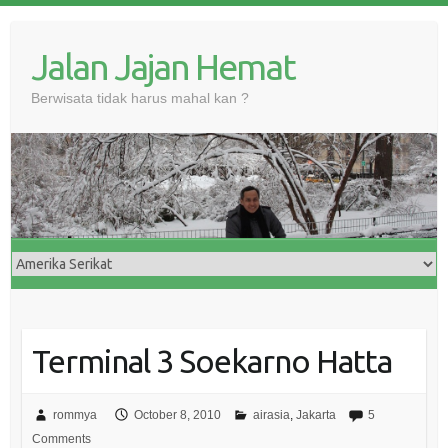
Skip
to
Jalan Jajan Hemat
content
Berwisata tidak harus mahal kan ?
Terminal 3 Soekarno Hatta
rommya
October 8, 2010
airasia
,
Jakarta
5
Comments