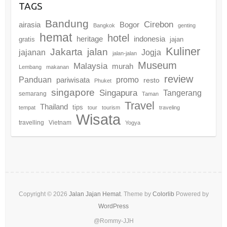
TAGS
Bandung
Cirebon
airasia
Bogor
Bangkok
genting
hemat
hotel
heritage
indonesia
gratis
jajan
Kuliner
Jakarta
jalan
jajanan
Jogja
jalan-jalan
Museum
Malaysia
murah
Lembang
makanan
review
promo
Panduan
pariwisata
resto
Phuket
singapore
Singapura
Tangerang
semarang
Taman
Travel
Thailand
tips
tempat
tour
tourism
traveling
Wisata
travelling
Vietnam
Yogya
Copyright © 2026
Jalan Jajan Hemat
. Theme by
Colorlib
Powered by
WordPress
@Rommy-JJH