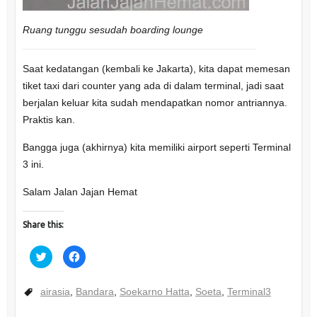
Ruang tunggu sesudah boarding lounge
Saat kedatangan (kembali ke Jakarta), kita dapat memesan
tiket taxi dari counter yang ada di dalam terminal, jadi saat
berjalan keluar kita sudah mendapatkan nomor antriannya.
Praktis kan.
Bangga juga (akhirnya) kita memiliki airport seperti Terminal
3 ini.
Salam Jalan Jajan Hemat
Share this:
C
C
l
l
i
i
c
c
k
k
airasia
,
Bandara
,
Soekarno Hatta
,
Soeta
,
Terminal3
t
t
o
o
s
s