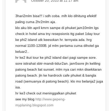
October 20, 2010 at 11:17 am
3hari2mlm bisa!!! i sdh coba. mlh klo dihitung efektif
paling cuma 2hr2mlm aja.
klo aku bln april kmrn sampe di phuket jam10mlm lgs
check in hotel ama tny resepsionis ttg paket 1day tour
ke phi2 island utk keesokan hr. ternyata ada. hrg
normal 1100-1200B. jd mlm pertama cuma dihotel ga
keluar2..
hr ke2 ikut tour ke phi2 island dari pagi sampe sore.
sore istirahat sbtr-mandi-tidur2an. jam5sore jln keliling
patong beach liat sunset. mlm nya cari mkn disekitaran
patong beach. jln ke hardrock cafe phuket & bangla
road (semuanya di patong beach). klo mo belanja2 juga
isa.
hr ke3 check out meninggalkan phuket
see my blog
http://www.gepeng-
myplaning.blogspot.com