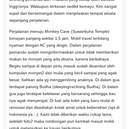
Inggrisnya. Walaupun terkesan sedikit kemayu, Kim sangat
supel dan bersemangat dalam menjelaskan tempat wisata
sepanjang perjalanan.
Perjalanan menuju Monkey Cave (Suwankuha Temple)
lumayan panjang sekitar 1,5 jam. Mobil travel terbilang
nyaman dengan AC yang dingin. Dalam perjalanan
pemandu sudah menginformasikan untuk tidak memberikan
makan ke monyet yang ada disana, karena berbahaya.
Begitu sampai di depan pintu masuk sudah disambut oleh
kumpulan monyet2 dari mulai yang kecil sampai yang agak
besar, bahkan ada yg menggendong anaknya. Di dalam gua
terdapat patung Budha (sleeping/reclining Budha). Di dalam
gua juga terdapat kelelawar yang bersarang sehingga bau
nya agak menyengat. Di luar ada toilet yang baru mulai di
renovasi dan disediakan kotak amal untuk kebersihan (spt di
Indonesia ya…). Kami tidak diberikan waktu cukup lama,
setelah foto2 maka rombongan pun kembali masuk mobil
untuk melanjutkan ke tujuan berikutnya.