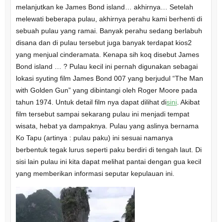
melanjutkan ke James Bond island… akhirnya… Setelah
melewati beberapa pulau, akhirnya perahu kami berhenti di
sebuah pulau yang ramai. Banyak perahu sedang berlabuh
disana dan di pulau tersebut juga banyak terdapat kios2
yang menjual cinderamata. Kenapa sih koq disebut James
Bond island … ? Pulau kecil ini pernah digunakan sebagai
lokasi syuting film James Bond 007 yang berjudul “The Man
with Golden Gun” yang dibintangi oleh Roger Moore pada
tahun 1974. Untuk detail film nya dapat dilihat di
sini
. Akibat
film tersebut sampai sekarang pulau ini menjadi tempat
wisata, hebat ya dampaknya. Pulau yang aslinya bernama
Ko Tapu (artinya : pulau paku) ini sesuai namanya
berbentuk tegak lurus seperti paku berdiri di tengah laut. Di
sisi lain pulau ini kita dapat melihat pantai dengan gua kecil
yang memberikan informasi seputar kepulauan ini.