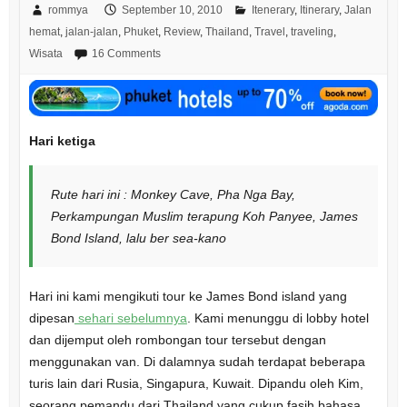
rommya
September 10, 2010
Itenerary
,
Itinerary
,
Jalan
hemat
,
jalan-jalan
,
Phuket
,
Review
,
Thailand
,
Travel
,
traveling
,
Wisata
16 Comments
Hari ketiga
Rute hari ini : Monkey Cave, Pha Nga Bay,
Perkampungan Muslim terapung Koh Panyee, James
Bond Island, lalu ber sea-kano
Hari ini kami mengikuti tour ke James Bond island yang
dipesan
sehari sebelumnya
. Kami menunggu di lobby hotel
dan dijemput oleh rombongan tour tersebut dengan
menggunakan van. Di dalamnya sudah terdapat beberapa
turis lain dari Rusia, Singapura, Kuwait. Dipandu oleh Kim,
seorang pemandu dari Thailand yang cukup fasih bahasa