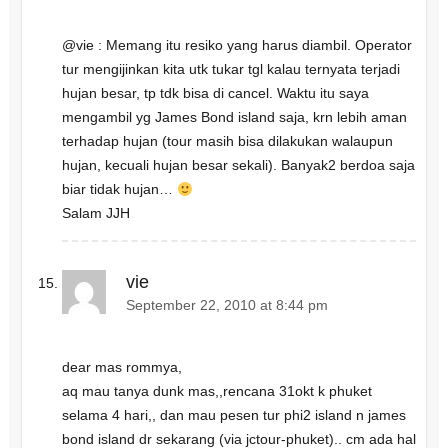
@vie : Memang itu resiko yang harus diambil. Operator
tur mengijinkan kita utk tukar tgl kalau ternyata terjadi
hujan besar, tp tdk bisa di cancel. Waktu itu saya
mengambil yg James Bond island saja, krn lebih aman
terhadap hujan (tour masih bisa dilakukan walaupun
hujan, kecuali hujan besar sekali). Banyak2 berdoa saja
biar tidak hujan…
Salam JJH
vie
September 22, 2010 at 8:44 pm
dear mas rommya,
aq mau tanya dunk mas,,rencana 31okt k phuket
selama 4 hari,, dan mau pesen tur phi2 island n james
bond island dr sekarang (via jctour-phuket).. cm ada hal