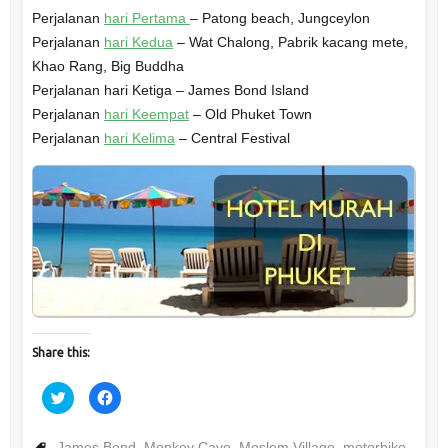
Perjalanan
hari Pertama
– Patong beach, Jungceylon
Perjalanan
hari Kedua
– Wat Chalong, Pabrik kacang mete,
Khao Rang, Big Buddha
Perjalanan hari Ketiga – James Bond Island
Perjalanan
hari Keempat
– Old Phuket Town
Perjalanan
hari Kelima
– Central Festival
Share this:
C
C
l
l
i
i
c
c
k
k
James Bond
,
Monkey Cave
,
Moslem Village
,
motorbike