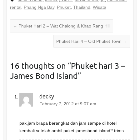
t
t
o
o
rental
,
Phang Nga Bay
,
Phuket
,
Thailand
,
Wisata
s
s
h
h
a
a
r
r
e
e
←
Phuket Hari 2 – Wat Chalong & Khao Rang Hill
o
o
n
n
T
F
w
a
Phuket Hari 4 – Old Phuket Town
→
i
c
t
e
t
b
e
o
r
o
(
k
16 thoughts on “
Phuket hari 3 –
O
(
p
O
e
p
James Bond Island
”
n
e
s
n
i
s
n
i
n
n
e
n
decky
w
e
w
w
February 7, 2012 at 9:07 am
i
w
n
i
d
n
o
d
w
o
pak,jam brapa berangkat dan jam sampe di hotel
)
w
)
kembali setelah ambil paket jamesbond island? trims