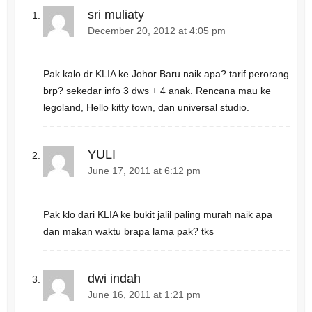
i
s
n
i
sri muliaty
n
n
e
n
December 20, 2012 at 4:05 pm
w
e
w
w
i
w
n
i
d
n
Pak kalo dr KLIA ke Johor Baru naik apa? tarif perorang
o
d
w
o
brp? sekedar info 3 dws + 4 anak. Rencana mau ke
)
w
)
legoland, Hello kitty town, dan universal studio.
YULI
June 17, 2011 at 6:12 pm
Pak klo dari KLIA ke bukit jalil paling murah naik apa
dan makan waktu brapa lama pak? tks
dwi indah
June 16, 2011 at 1:21 pm