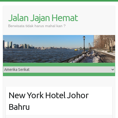
Skip
to
Jalan Jajan Hemat
content
Berwisata tidak harus mahal kan ?
New York Hotel Johor
Bahru