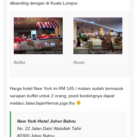
dibanding dengan di Kuala Lumpur.
Buffet
Resto
C
Harga hotel New York ini RM 145 / malam sudah termasuk
sarapan buffet untuk 2 orang, pssst bookingnya dapat
melalui JalanJajanHemat juga lho
New York Hotel Johor Bahru
No. 22 Jalan Dato’ Abdullah Tahir
80300 Johor Bahru