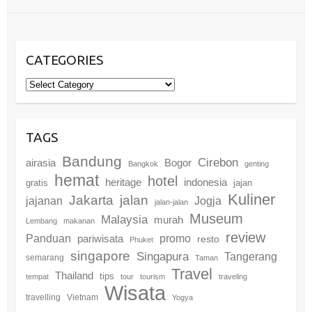
CATEGORIES
Categories
TAGS
Bandung
Cirebon
airasia
Bogor
Bangkok
genting
hemat
hotel
heritage
indonesia
gratis
jajan
Kuliner
Jakarta
jalan
jajanan
Jogja
jalan-jalan
Museum
Malaysia
murah
Lembang
makanan
review
promo
Panduan
pariwisata
resto
Phuket
singapore
Singapura
Tangerang
semarang
Taman
Travel
Thailand
tips
tempat
tour
tourism
traveling
Wisata
travelling
Vietnam
Yogya