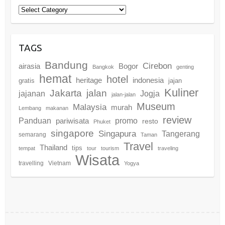
Categories
TAGS
Bandung
Cirebon
airasia
Bogor
Bangkok
genting
hemat
hotel
heritage
indonesia
gratis
jajan
Kuliner
Jakarta
jalan
jajanan
Jogja
jalan-jalan
Museum
Malaysia
murah
Lembang
makanan
review
promo
Panduan
pariwisata
resto
Phuket
singapore
Singapura
Tangerang
semarang
Taman
Travel
Thailand
tips
tempat
tour
tourism
traveling
Wisata
travelling
Vietnam
Yogya