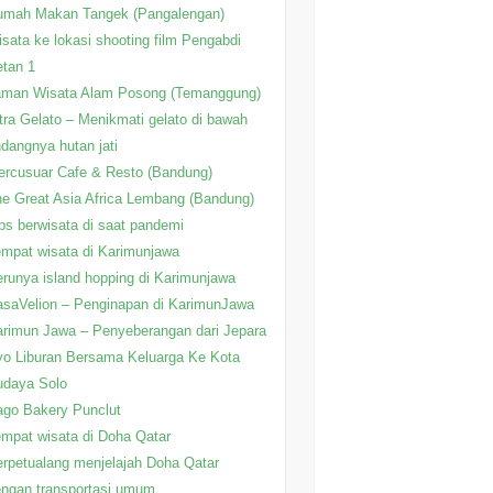
umah Makan Tangek (Pangalengan)
sata ke lokasi shooting film Pengabdi
tan 1
aman Wisata Alam Posong (Temanggung)
tra Gelato – Menikmati gelato di bawah
ndangnya hutan jati
rcusuar Cafe & Resto (Bandung)
e Great Asia Africa Lembang (Bandung)
ps berwisata di saat pandemi
mpat wisata di Karimunjawa
runya island hopping di Karimunjawa
saVelion – Penginapan di KarimunJawa
rimun Jawa – Penyeberangan dari Jepara
o Liburan Bersama Keluarga Ke Kota
udaya Solo
go Bakery Punclut
mpat wisata di Doha Qatar
rpetualang menjelajah Doha Qatar
ngan transportasi umum