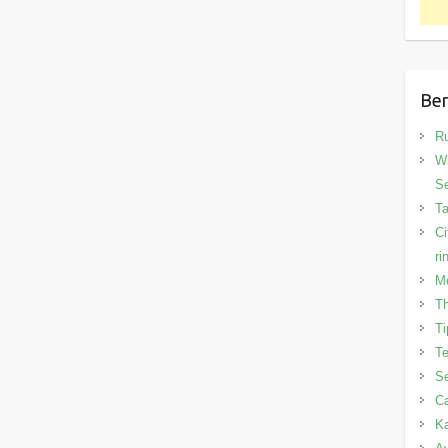
Ber
R
Wi
Se
T
Ci
ri
Me
Th
Ti
Te
Se
Ca
Ka