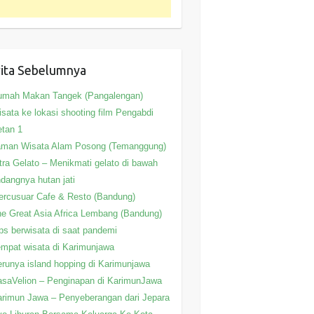
ita Sebelumnya
umah Makan Tangek (Pangalengan)
sata ke lokasi shooting film Pengabdi
tan 1
aman Wisata Alam Posong (Temanggung)
tra Gelato – Menikmati gelato di bawah
ndangnya hutan jati
rcusuar Cafe & Resto (Bandung)
e Great Asia Africa Lembang (Bandung)
ps berwisata di saat pandemi
mpat wisata di Karimunjawa
runya island hopping di Karimunjawa
saVelion – Penginapan di KarimunJawa
rimun Jawa – Penyeberangan dari Jepara