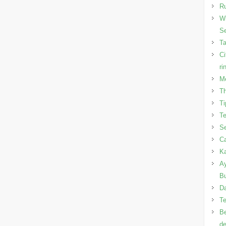
R
Wi
Se
T
Ci
ri
Me
Th
Ti
Te
Se
Ca
Ka
Ay
B
Da
Te
Be
de