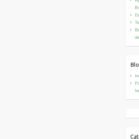
Ay
B
Da
Te
Be
de
Blo
In
Pa
h
Cat