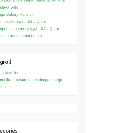
o Liburan Bersama Keluarga Ke Kota
udaya Solo
go Bakery Punclut
mpat wisata di Doha Qatar
rpetualang menjelajah Doha Qatar
ngan transportasi umum
groll
do-traveller
rcelku – pesan parcel dengan harga
emat
egories