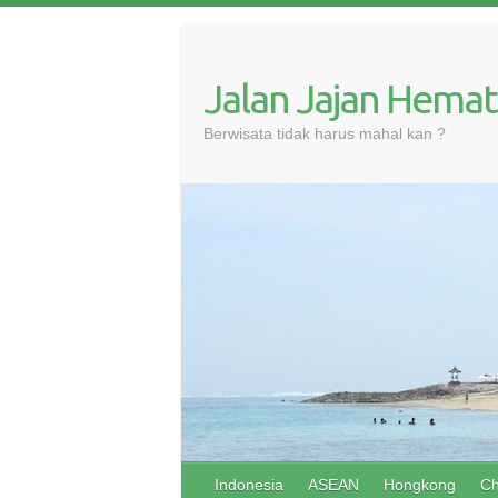
Skip
to
content
Jalan Jajan Hemat
Berwisata tidak harus mahal kan ?
Indonesia
ASEAN
Hongkong
Ch