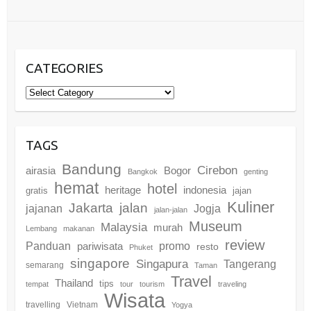
CATEGORIES
Categories
TAGS
Bandung
Cirebon
airasia
Bogor
Bangkok
genting
hemat
hotel
heritage
indonesia
gratis
jajan
Kuliner
Jakarta
jalan
jajanan
Jogja
jalan-jalan
Museum
Malaysia
murah
Lembang
makanan
review
promo
Panduan
pariwisata
resto
Phuket
singapore
Singapura
Tangerang
semarang
Taman
Travel
Thailand
tips
tempat
tour
tourism
traveling
Wisata
travelling
Vietnam
Yogya