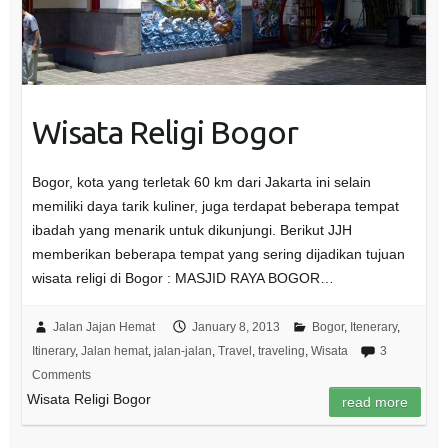
Wisata Religi Bogor
Bogor, kota yang terletak 60 km dari Jakarta ini selain
memiliki daya tarik kuliner, juga terdapat beberapa tempat
ibadah yang menarik untuk dikunjungi. Berikut JJH
memberikan beberapa tempat yang sering dijadikan tujuan
wisata religi di Bogor : MASJID RAYA BOGOR…
Jalan Jajan Hemat
January 8, 2013
Bogor
,
Itenerary
,
Itinerary
,
Jalan hemat
,
jalan-jalan
,
Travel
,
traveling
,
Wisata
3
Comments
Wisata Religi Bogor
read more