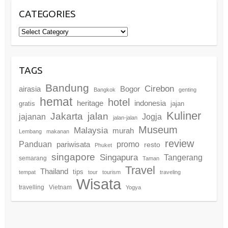
CATEGORIES
Categories
TAGS
Bandung
Cirebon
airasia
Bogor
Bangkok
genting
hemat
hotel
heritage
indonesia
gratis
jajan
Kuliner
Jakarta
jalan
jajanan
Jogja
jalan-jalan
Museum
Malaysia
murah
Lembang
makanan
review
promo
Panduan
pariwisata
resto
Phuket
singapore
Singapura
Tangerang
semarang
Taman
Travel
Thailand
tips
tempat
tour
tourism
traveling
Wisata
travelling
Vietnam
Yogya