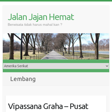
Skip
to
Jalan Jajan Hemat
content
Berwisata tidak harus mahal kan ?
Lembang
Vipassana Graha – Pusat