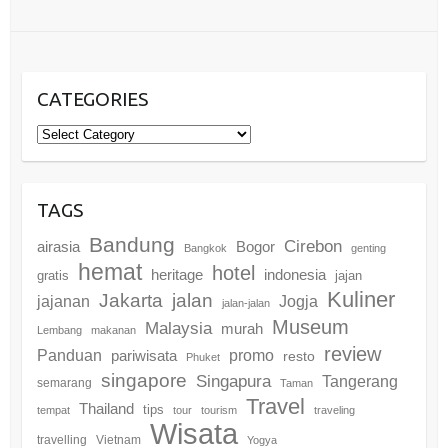
CATEGORIES
Categories
TAGS
Bandung
Cirebon
airasia
Bogor
Bangkok
genting
hemat
hotel
heritage
indonesia
gratis
jajan
Kuliner
Jakarta
jalan
jajanan
Jogja
jalan-jalan
Museum
Malaysia
murah
Lembang
makanan
review
promo
Panduan
pariwisata
resto
Phuket
singapore
Singapura
Tangerang
semarang
Taman
Travel
Thailand
tips
tempat
tour
tourism
traveling
Wisata
travelling
Vietnam
Yogya