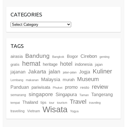
CATEGORIES
Categories
TAGS
Bandung
Cirebon
airasia
Bogor
Bangkok
genting
hemat
hotel
heritage
indonesia
gratis
jajan
Kuliner
Jakarta
jalan
jajanan
Jogja
jalan-jalan
Museum
Malaysia
murah
Lembang
makanan
review
promo
Panduan
pariwisata
resto
Phuket
singapore
Singapura
Tangerang
semarang
Taman
Travel
Thailand
tips
tempat
tour
tourism
traveling
Wisata
travelling
Vietnam
Yogya