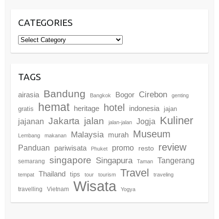
CATEGORIES
Categories
TAGS
Bandung
Cirebon
airasia
Bogor
Bangkok
genting
hemat
hotel
heritage
indonesia
gratis
jajan
Kuliner
Jakarta
jalan
jajanan
Jogja
jalan-jalan
Museum
Malaysia
murah
Lembang
makanan
review
promo
Panduan
pariwisata
resto
Phuket
singapore
Singapura
Tangerang
semarang
Taman
Travel
Thailand
tips
tempat
tour
tourism
traveling
Wisata
travelling
Vietnam
Yogya