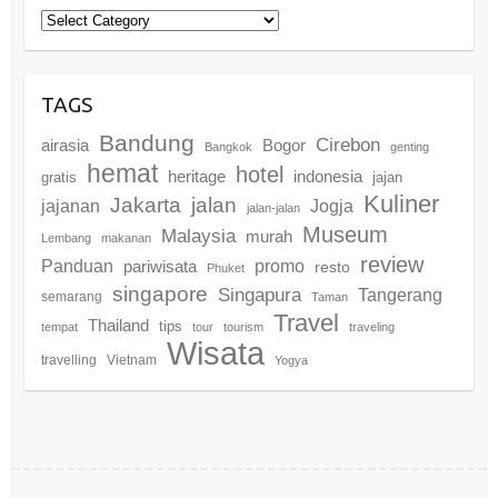
Categories
TAGS
Bandung
Cirebon
airasia
Bogor
Bangkok
genting
hemat
hotel
heritage
indonesia
gratis
jajan
Kuliner
Jakarta
jalan
jajanan
Jogja
jalan-jalan
Museum
Malaysia
murah
Lembang
makanan
review
promo
Panduan
pariwisata
resto
Phuket
singapore
Singapura
Tangerang
semarang
Taman
Travel
Thailand
tips
tempat
tour
tourism
traveling
Wisata
travelling
Vietnam
Yogya