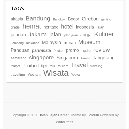
TAGS
Bandung
Cirebon
airasia
Bogor
Bangkok
genting
hemat
hotel
heritage
indonesia
gratis
jajan
Kuliner
Jakarta
jalan
jajanan
Jogja
jalan-jalan
Museum
Malaysia
murah
Lembang
makanan
review
promo
Panduan
pariwisata
resto
Phuket
singapore
Singapura
Tangerang
semarang
Taman
Travel
Thailand
tips
tempat
tour
tourism
traveling
Wisata
travelling
Vietnam
Yogya
Copyright © 2026
Jalan Jajan Hemat
. Theme by
Colorlib
Powered by
WordPress