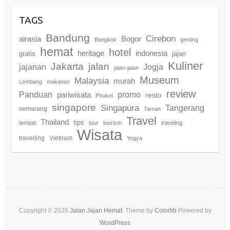
TAGS
Bandung
Cirebon
airasia
Bogor
Bangkok
genting
hemat
hotel
heritage
indonesia
gratis
jajan
Kuliner
Jakarta
jalan
jajanan
Jogja
jalan-jalan
Museum
Malaysia
murah
Lembang
makanan
review
promo
Panduan
pariwisata
resto
Phuket
singapore
Singapura
Tangerang
semarang
Taman
Travel
Thailand
tips
tempat
tour
tourism
traveling
Wisata
travelling
Vietnam
Yogya
Copyright © 2026
Jalan Jajan Hemat
. Theme by
Colorlib
Powered by
WordPress