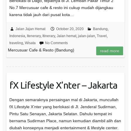
Berlokasi di Dago, tepatnya di Jl. Lembah Pakar Timur 2
No.7 Mercusuar cafe & resto ini cukup mudah dijangkau
karena tidak jauh dari pusat kota…
Jalan Jajan Hemat
October 20, 2020
Bandung
,
Indonesia
,
Itenerary
,
Itinerary
,
Jalan hemat
,
jalan-jalan
,
Travel
,
traveling
,
Wisata
No Comments
Mercusuar Cafe & Resto (Bandung)
read more
fX Lifestyle X’nter – Jakarta
Dengan semaraknya persaingan mal di Jakarta, muncullah
fX Lifestyle X’nter yang berlokasi di Jl. Jenderal Sudirman,
Pintu Satu Senayan, Jakarta Selatan. Dahulu tempat ini
bernama Sudirman Place, namun kemudian diambil alih dan
diubah konsepnya menjadi entertainment & lifestyle center.