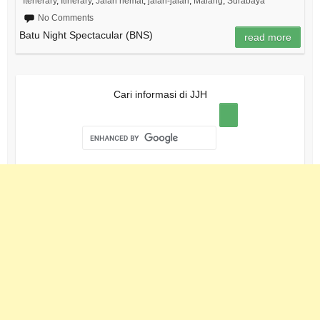
Itenerary
,
Itinerary
,
Jalan hemat
,
jalan-jalan
,
Malang
,
Surabaya
No Comments
Batu Night Spectacular (BNS)
read more
Cari informasi di JJH