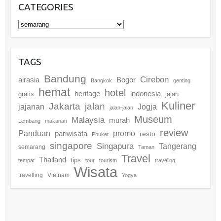
CATEGORIES
Categories
TAGS
Bandung
Cirebon
airasia
Bogor
Bangkok
genting
hemat
hotel
heritage
indonesia
gratis
jajan
Kuliner
Jakarta
jalan
jajanan
Jogja
jalan-jalan
Museum
Malaysia
murah
Lembang
makanan
review
promo
Panduan
pariwisata
resto
Phuket
singapore
Singapura
Tangerang
semarang
Taman
Travel
Thailand
tips
tempat
tour
tourism
traveling
Wisata
travelling
Vietnam
Yogya